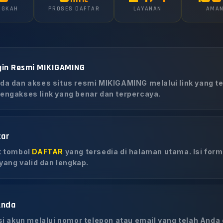
web slot gacor
web slot gacor asia
web slot gacor bonus bes
NGKAH
PROSES DAFTAR
LAYANAN
AMA
terpercaya mudah maxwin
web slot untuk pemula
web tips slot 
 paling besar
website slot bonus selamat datangwebsite slot b
lot pasti wd
website slot paypal
website slot pg soft gacor
ogin Resmi MIKIGAMING
a dan akses situs resmi MIKIGAMING melalui link yang te
engakses link yang benar dan terpercaya.
tar
k tombol
DAFTAR
yang tersedia di halaman utama. Isi form
 yang valid dan lengkap.
Anda
si akun melalui nomor telepon atau email yang telah Anda