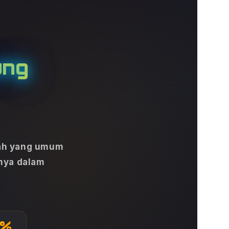
slot free saldo
slot free spin
slot free spin gratis
slot gacor dapat bonus
slot gacor dapat bonus deposit
slot gacor gates of olympus
ung
terpercaya
slot gacor terpercaya 2024
slot gacor terpopuler
ang bet
slot jepang gacor
slot joker
slot joker gaming
di indonesia
slot no 1 indonesia
slot no limit city
asil saldo dana tanpa deposit
slot petir
slot pg soft
gacor
slot server thailand terpercaya
slot server vietnam
iofus
slot ultimate gaming
slot untuk pemula
kah yang umum
yam
strategi pasang sabung ayam
strategi sabong taji
anya dalam
vin
syairsdy.com
taji ayam terbaik
ceko
togel china
togel chrey thum
togel croatia
l real madrid
togel rhode island
togel riau
togel rusia
a togel hari ini
web aplikasi togel
web bandar togel aman
0%