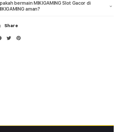
 462
poker online 463
poker online 464
poker online 465
pakah bermain MIKIGAMING Slot Gacor di
Gacor
Gacor
IKIGAMING aman?
 562
mpo slot 563
mpo slot 564
mpo slot 565
64
zeus slot 665
zeus slot 666
zeus slot 667
Share
nex4d 775
situs4d 776
situs4d 777
situs4d 778
agen88 893
ladangtoto 894
ladangtoto 895
05
slot jakarta 106
slot jakarta 107
slot jakarta 108
 200
slot dana 201
slot dana 202
slot dana 203
msel 296
slot telkomsel 297
slot telkomsel 298
idn 443
slot idn 444
slot idn 445
slot idn 446
6
bonus new member 547
bonus new member 548
itam 610
scatter hitam 611
scatter hitam 612
 700
slot mahjong ways 701
slot mahjong ways 702
ia 807
slot asia 808
slot asia 809
slot asia 810
 892
slot eropa 893
langkahcurang 894
langkahcurang 895
lot thailand 990
slot thailand 991
slot thailand 992