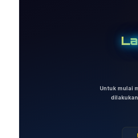
in
modal
sih modal awal
slot dijamin maxwin
slot fastspin
slot filipina
t gacor cashback 100
slot gacor cepat maxwin
slot gacor dan p
 gacor gampang menang terpercaya
slot gacor gampang scatter
La
slot gacor slot online
slot gacor terbaik
slot gacor terbaru
s
slot jackpot terbaru
slot jackpot terbesar
slot jackpot terper
slot neo
slot nexus
slot nexus bonus 100
slot nexus engine
maxwin
slot pasti profit
slot pasti withdraw
slot pay4d
slot 
 engine
slot server rusia
slot server thailand
slot server thai
hailand winrate tertinggi
slot top up 10 ribu
slot top up gopay
Untuk mulai 
trategi menang sv388
strategi menang taruhan ayam
strategi
dilakukan
syair sdy keraton4d
syair sdy omiframe hari ini
syair sdy oovin
e
togel california
togel cambodia
togel cambodia.com
togel
phnom penh
togel phoenix
togel phuket
togel poipet
togel 
iofus slot
triofus slot gacor
turnamen sabong taji
turnamen t